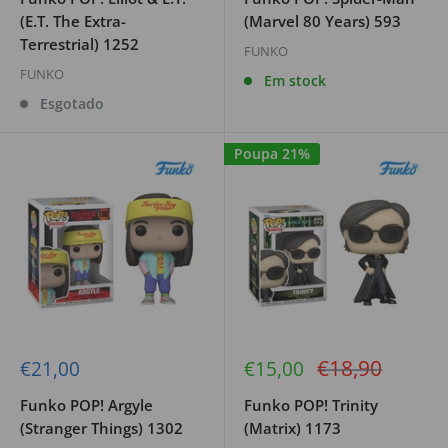
(E.T. The Extra-
(Marvel 80 Years) 593
Terrestrial) 1252
FUNKO
FUNKO
Em stock
Esgotado
Poupa 21%
Preço
€18,90
Preço
Preço
€21,00
€15,00
de
de
regular
venda
venda
Funko POP! Argyle
Funko POP! Trinity
(Stranger Things) 1302
(Matrix) 1173