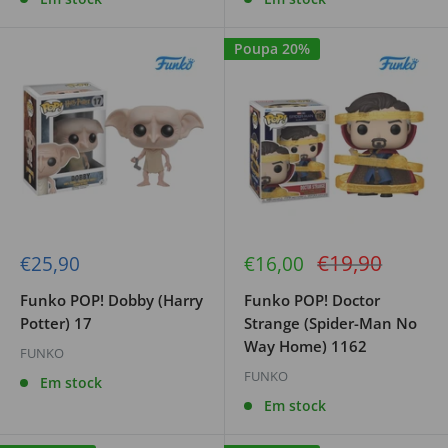
Poupa 20%
Preço
€19,90
Preço
Preço
€25,90
€16,00
de
de
regular
venda
venda
Funko POP! Dobby (Harry
Funko POP! Doctor
Potter) 17
Strange (Spider-Man No
Way Home) 1162
FUNKO
FUNKO
Em stock
Em stock