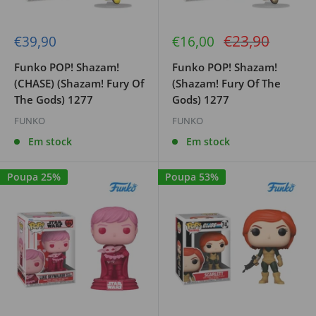
Preço
€23,90
Preço
Preço
€39,90
€16,00
de
de
regular
venda
venda
Funko POP! Shazam!
Funko POP! Shazam!
(CHASE) (Shazam! Fury Of
(Shazam! Fury Of The
The Gods) 1277
Gods) 1277
FUNKO
FUNKO
Em stock
Em stock
Poupa 25%
Poupa 53%