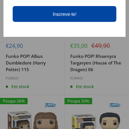
Inscreve-te!
Preço
€49,90
Preço
Preço
€24,90
€35,00
de
de
regular
venda
venda
Funko POP! Albus
Funko POP! Rhaenyra
Dumbledore (Harry
Targaryen (House of The
Potter) 115
Dragon) 06
FUNKO
FUNKO
Em stock
Em stock
Poupa 26%
Poupa 33%