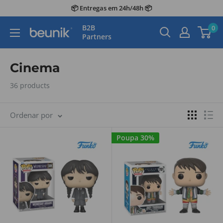
Avançar
📦 Entregas em 24h/48h 📦
para
B2B
0
Beunik
o
Partners
conteúdo
Cinema
36 products
Ordenar por
Poupa 30%