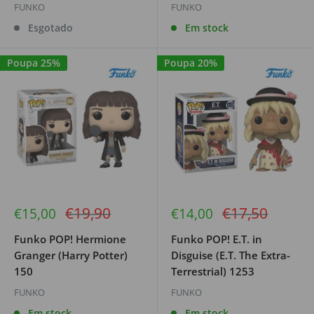
FUNKO
FUNKO
Esgotado
Em stock
Poupa 25%
Poupa 20%
Preço
Preço
€19,90
€17,50
Preço
Preço
€15,00
€14,00
de
regular
de
regular
venda
venda
Funko POP! Hermione
Funko POP! E.T. in
Granger (Harry Potter)
Disguise (E.T. The Extra-
150
Terrestrial) 1253
FUNKO
FUNKO
Em stock
Em stock