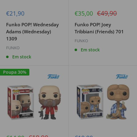
Preço
€49,90
Preço
Preço
€21,90
€35,00
de
de
regular
venda
venda
Funko POP! Wednesday
Funko POP! Joey
Adams (Wednesday)
Tribbiani (Friends) 701
1309
FUNKO
FUNKO
Em stock
Em stock
Poupa 30%