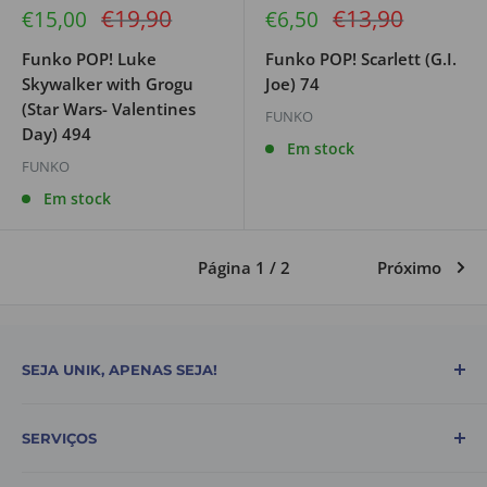
Preço
Preço
€19,90
€13,90
Preço
Preço
€15,00
€6,50
de
regular
de
regular
venda
venda
Funko POP! Luke
Funko POP! Scarlett (G.I.
Skywalker with Grogu
Joe) 74
(Star Wars- Valentines
FUNKO
Day) 494
Em stock
FUNKO
Em stock
Página 1 / 2
Próximo
SEJA UNIK, APENAS SEJA!
A BeUnik é uma loja online de referência com soluções
SERVIÇOS
e produtos que tornam o dia a dia das pessoas mais
fácil!
Sobre Nós