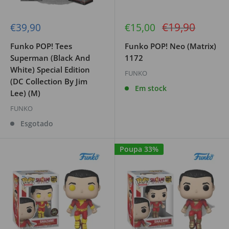
Preço
€19,90
Preço
Preço
€39,90
€15,00
de
de
regular
venda
venda
Funko POP! Tees
Funko POP! Neo (Matrix)
Superman (Black And
1172
White) Special Edition
FUNKO
(DC Collection By Jim
Em stock
Lee) (M)
FUNKO
Esgotado
Poupa 33%