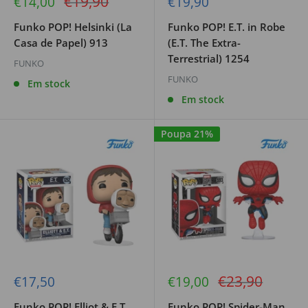
Preço
€19,90
Preço
Preço
€14,00
€19,90
de
regular
de
venda
venda
Funko POP! Helsinki (La
Funko POP! E.T. in Robe
Casa de Papel) 913
(E.T. The Extra-
Terrestrial) 1254
FUNKO
FUNKO
Em stock
Em stock
Poupa 21%
Preço
€23,90
Preço
Preço
€17,50
€19,00
de
de
regular
venda
venda
Funko POP! Elliot & E.T.
Funko POP! Spider-Man