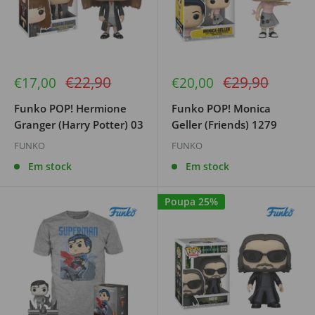
Preço
Preço
€22,90
€29,90
Preço
Preço
€17,00
€20,00
de
regular
de
regular
venda
venda
Funko POP! Hermione
Funko POP! Monica
Granger (Harry Potter) 03
Geller (Friends) 1279
FUNKO
FUNKO
Em stock
Em stock
Poupa 25%