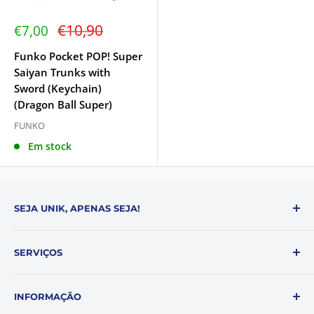
Preço
€10,90
Preço
€7,00
de
regular
venda
Funko Pocket POP! Super
Saiyan Trunks with
Sword (Keychain)
(Dragon Ball Super)
FUNKO
Em stock
SEJA UNIK, APENAS SEJA!
A BeUnik é uma loja online de referência com soluções
SERVIÇOS
e produtos que tornam o dia a dia das pessoas mais
fácil!
Sobre Nós
INFORMAÇÃO
Área de Cliente