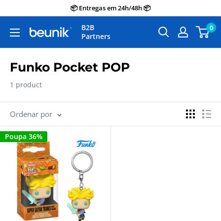
Avançar
📦 Entregas em 24h/48h 📦
para
B2B
0
Beunik
o
Partners
conteúdo
Funko Pocket POP
1 product
Ordenar por
Poupa 36%