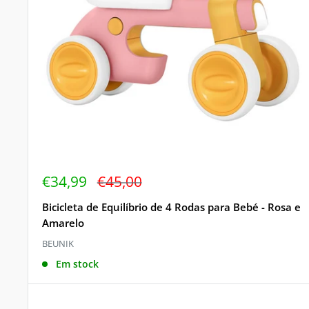
Preço
Preço
€34,99
€45,00
de
regular
venda
Bicicleta de Equilíbrio de 4 Rodas para Bebé - Rosa e
Amarelo
BEUNIK
Em stock