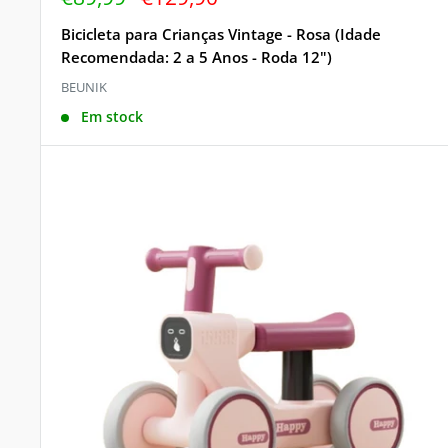
de
regular
venda
Bicicleta para Crianças Vintage - Rosa (Idade
Recomendada: 2 a 5 Anos - Roda 12")
BEUNIK
Em stock