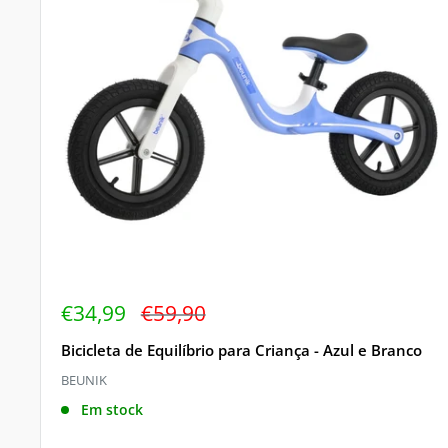
Preço
Preço
€34,99
€59,90
de
regular
venda
Bicicleta de Equilíbrio para Criança - Azul e Branco
BEUNIK
Em stock