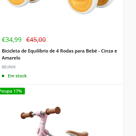
Preço
Preço
€34,99
€45,00
de
regular
venda
Bicicleta de Equilíbrio de 4 Rodas para Bebé - Cinza e
Amarelo
BEUNIK
Em stock
Poupa 17%