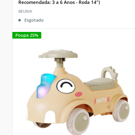
Recomendada: 3 a 6 Anos - Roda 14")
BEUNIK
Esgotado
Poupa 25%