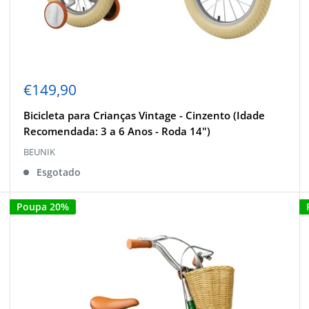
Preço
€149,90
de
venda
Bicicleta para Crianças Vintage - Cinzento (Idade
Recomendada: 3 a 6 Anos - Roda 14")
BEUNIK
Esgotado
Poupa 20%
5%
SCONTO
 e ganha descontos Unikos!