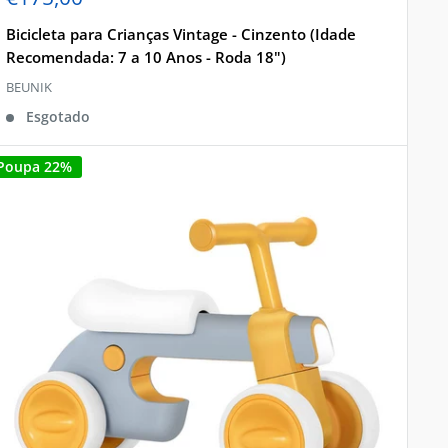
de
venda
Bicicleta para Crianças Vintage - Cinzento (Idade
Recomendada: 7 a 10 Anos - Roda 18")
BEUNIK
Esgotado
Poupa 22%