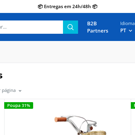
📦 Entregas em 24h/48h 📦
B2B
Idioma
PT
Partners
s
r página
Poupa 31%