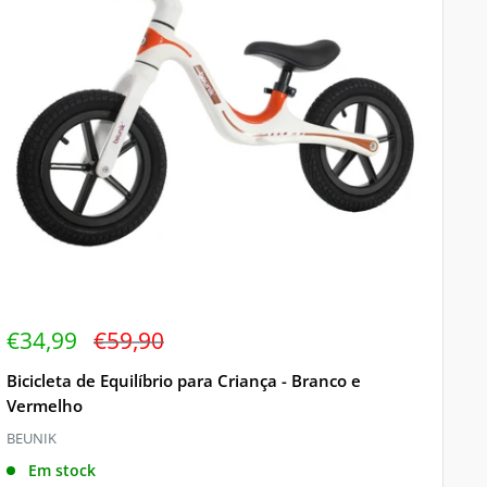
Preço
Preço
€34,99
€59,90
de
regular
venda
Bicicleta de Equilíbrio para Criança - Branco e
Vermelho
BEUNIK
Em stock