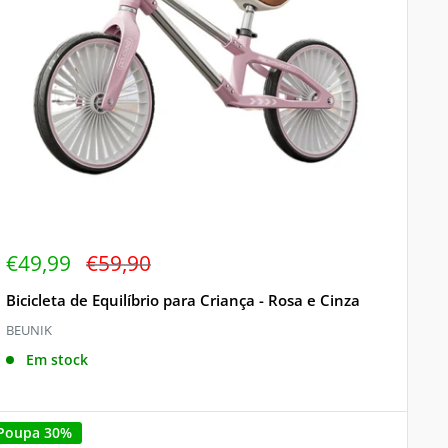
Preço
Preço
€49,99
€59,90
de
regular
venda
Bicicleta de Equilíbrio para Criança - Rosa e Cinza
BEUNIK
Em stock
Poupa 30%