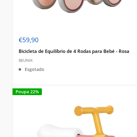
Preço
€59,90
de
venda
Bicicleta de Equilíbrio de 4 Rodas para Bebé - Rosa
BEUNIK
Esgotado
Poupa 22%
DE
Inscreve-te