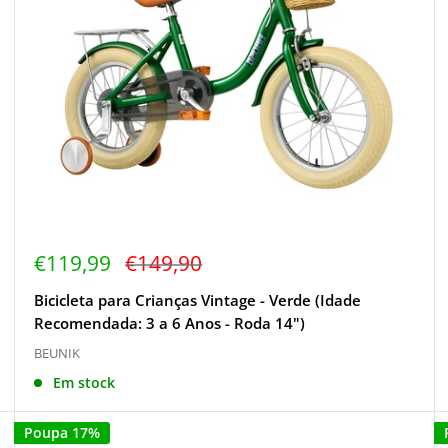
Inscreve-te!
Preço
Preço
€119,99
€149,90
de
regular
venda
Bicicleta para Crianças Vintage - Verde (Idade
Recomendada: 3 a 6 Anos - Roda 14")
BEUNIK
Em stock
Poupa 17%