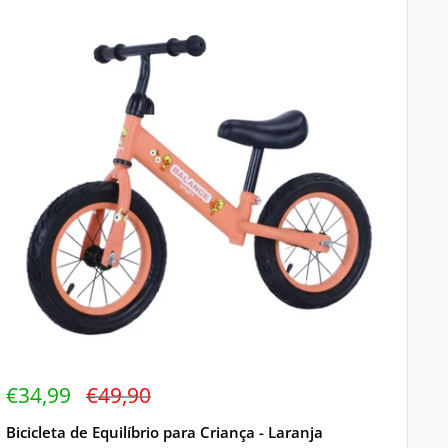
Preço
Preço
€34,99
€49,90
de
regular
venda
Bicicleta de Equilíbrio para Criança - Laranja