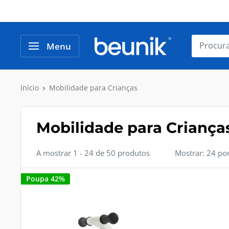
Avançar
para
o
Beunik
Menu
conteúdo
Início
Mobilidade para Crianças
Mobilidade para Criança
A mostrar 1 - 24 de 50 produtos
Mostrar: 24 po
Poupa 42%