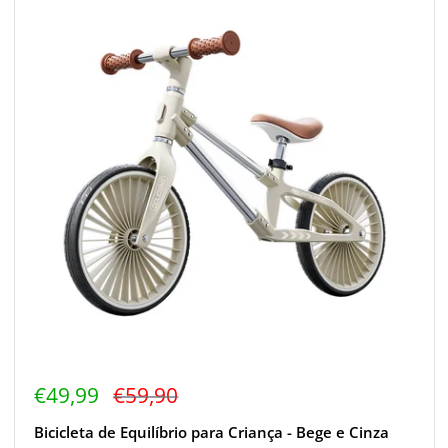
Preço
Preço
€49,99
€59,90
de
regular
venda
Bicicleta de Equilíbrio para Criança - Bege e Cinza