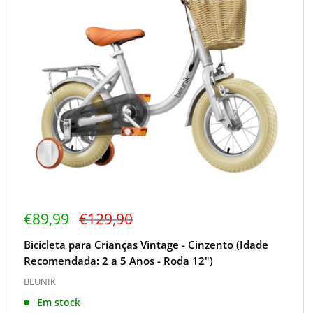
Preço
Preço
€89,99
€129,90
de
regular
venda
Bicicleta para Crianças Vintage - Cinzento (Idade
Recomendada: 2 a 5 Anos - Roda 12")
BEUNIK
Em stock