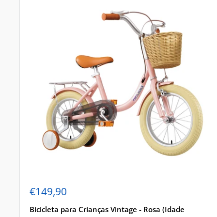
Preço
€149,90
de
venda
Bicicleta para Crianças Vintage - Rosa (Idade