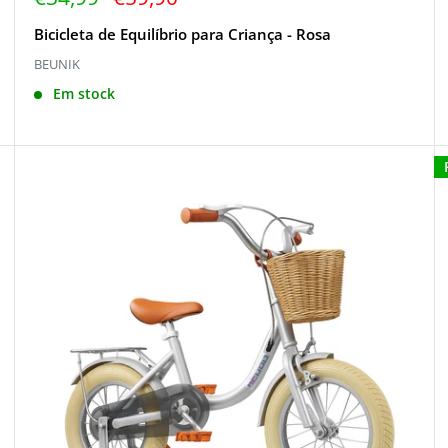
de
regular
venda
Bicicleta de Equilíbrio para Criança - Rosa
BEUNIK
Em stock