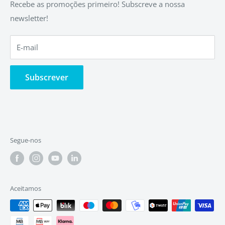
Litígios
Política de Privacidade
Recebe as promoções primeiro! Subscreve a nossa
newsletter!
Termos e Condições
Política da Qualidade
Política de Cookies
E-mail
Política de Entregas
Subscrever
Segue-nos
Aceitamos