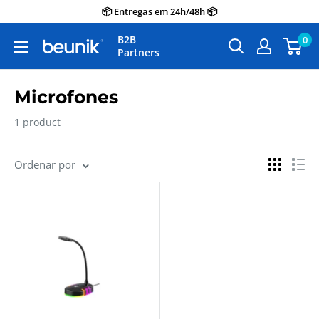
Avançar
📦 Entregas em 24h/48h 📦
para
B2B
0
Beunik
o
Partners
conteúdo
Microfones
1 product
Ordenar por