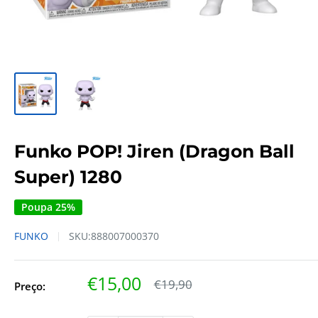
Funko POP! Jiren (Dragon Ball
Super) 1280
Poupa 25%
FUNKO
SKU:
888007000370
Preço
€15,00
Preço
€19,90
Preço:
regular
de