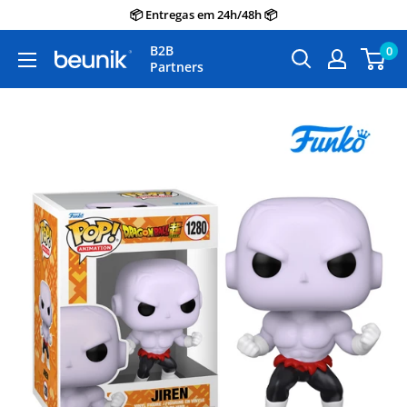
Avançar
📦 Entregas em 24h/48h 📦
para
B2B
0
Beunik
o
Partners
conteúdo